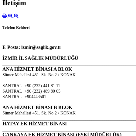
İletişim
Telefon Rehberi
E-Posta: izmir@saglik.gov.tr
İZMİR İL SAĞLIK MÜDÜRLÜĞÜ
______________________________________________________________
ANA HİZMET BİNASI A BLOK
Sümer Mahallesi 451. Sk. No:2 / KONAK
________________________________________
SANTRAL +90 (232) 441 81 11
SANTRAL +90 (232) 489 80 05
SANTRAL +904443501
______________________________________________________________
ANA HİZMET BİNASI B BLOK
Sümer Mahallesi 451. Sk. No:2 / KONAK
______________________________________________________________
HATAY EK HİZMET BİNASI
______________________________________________________________
ÇANKAYA EK HİZMET BİNASI (ESKİ MÜDÜRLÜK)