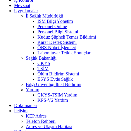
İç Kontrol
Mevzuat
Uygulamalar
İl Sağlık Müdürlüğü
İSM Bilgi Yönetim
Personel Online
Personel Bilgi Sistemi
Kuduz Şüpheli Temas Bildirimi
Karar Destek Sistemi
ÖBS Nöbet İşlemleri
Laboratuvar Tetkik Sonuçları
Sağlık Bakanlığı
ÇKYS
TSİM
Ölüm Bildirim Sistemi
ESYS Evde Sağlık
Bilgi Güvenliği İhlal Bildirimi
Yardım
ÇKYS-TSIM Yardım
KPS-V2 Yardım
Dokümanlar
İletişim
KEP Adres
Telefon Rehberi
Adres ve Ulaşım Haritası