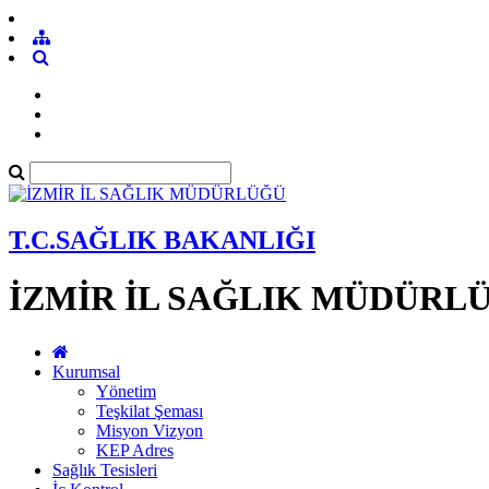
T.C.SAĞLIK BAKANLIĞI
İZMİR İL SAĞLIK MÜDÜRL
Kurumsal
Yönetim
Teşkilat Şeması
Misyon Vizyon
KEP Adres
Sağlık Tesisleri