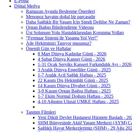
E-Posta
Dijital Medya
Ramazan Ayında Beslenme Önerileri
Menopoz hayatın doğal bir parçasıdır
Daha Sağlıklı Bir Yaşam İçin Şimdi Değilse Ne Zaman?
Organ Bağışı Bilgilendirme Videosu
Üst Solunum Yolu Hastalıklarından Korunma Yolları
“Fermuar Sistemi ile Yaşama Yol Ver!”
Aile Hekiminizi Tanıyor musunuz?
Önemli Gün ve Haftalar
8 Mart Dünya Kadınlar Günü - 2026
4 Şubat Dünya Kanser Günü - 2026
1-31 Ocak Serviks Kanseri Farkındalık Ayı - 2026
3 Aralık Dünya Engelliler Günü - 2025
1-7 Aralık Acil Sağlık Haftası - 2025
22 Kasım Diş Hekimliği Günü - 2025
14 Kasım Dünya Diyabet Günü - 2025
3-9 Kasım Organ Bağışı Haftası - 2025
1-7 Ekim Normal Doğum Haftası - 2025
4-10 Ağustos Ulusal UMKE Haftası - 2025
Tanıtım Filmleri
Yeni Dikili Devlet Hastanesi Hizmete Başladı - 20
SHM Bünyesinde Aktif Yaşam Merkezi (AYM) Çal
Sağlıklı Hayat Merkezlerimiz (SHM) - 29 Ağu 20