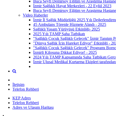
Buca Seyfi Demirsoy Eğitim ve Araştırma Hastane
İzmir Sağlıklı Hayat Merkezleri - 22 Eylül 2023
Buca Seyfi Demirsoy Eğitim ve Araştırma Hastane
Video Haberler
İzmir İl Sağlık Müdürlüğü 2025 Yılı Değerlendirm
45 Ambulans Törenle Hizmete Alındı - 2025
Sağlıklı Yaşam Yürüyüşü Etkinliği- 2025
2025 Yılı TAMP Saha Tatbikatı
"Sağlıklı Çocuk Sağlıklı Gelecek" İzmir Tanıtım 
"Dünya Sağlık İçin Hareket Ediyor" Etkinliği - 20
"Sağlıklı Çocuk Sağlıklı Gelecek" Programı Born
İzmirli Kilosuna Dikkat Ediyor! - 2025
2024 Yılı TAMP Kapsamında Saha Tatbikatı Gerçek
İzmir Ulusal Medikal Kurtarma Ekipleri tarafından 
İletişim
Telefon Rehberi
KEP Adres
Telefon Rehberi
Adres ve Ulaşım Haritası