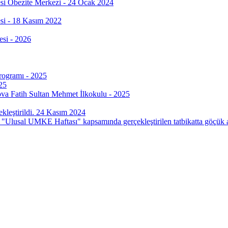
si Obezite Merkezi - 24 Ocak 2024
si - 18 Kasım 2022
esi - 2026
Programı - 2025
25
ova Fatih Sultan Mehmet İlkokulu - 2025
leştirildi. 24 Kasım 2024
"Ulusal UMKE Haftası" kapsamında gerçekleştirilen tatbikatta göçük alt