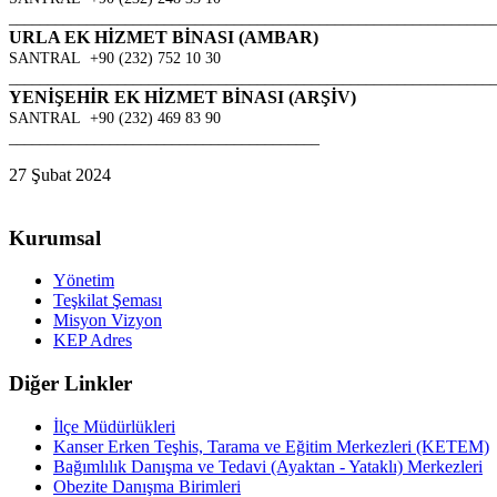
______________________________________________________________
URLA EK HİZMET BİNASI (AMBAR)
SANTRAL +90 (232) 752 10 30
______________________________________________________________
YENİŞEHİR EK HİZMET BİNASI (ARŞİV)
SANTRAL +90 (232) 469 83 90
________________________________________
27 Şubat 2024
Kurumsal
Yönetim
Teşkilat Şeması
Misyon Vizyon
KEP Adres
Diğer Linkler
İlçe Müdürlükleri
Kanser Erken Teşhis, Tarama ve Eğitim Merkezleri (KETEM)
Bağımlılık Danışma ve Tedavi (Ayaktan - Yataklı) Merkezleri
Obezite Danışma Birimleri