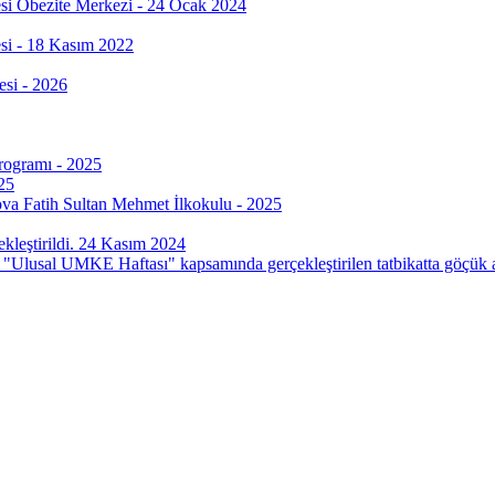
si Obezite Merkezi - 24 Ocak 2024
si - 18 Kasım 2022
esi - 2026
Programı - 2025
25
ova Fatih Sultan Mehmet İlkokulu - 2025
leştirildi. 24 Kasım 2024
"Ulusal UMKE Haftası" kapsamında gerçekleştirilen tatbikatta göçük alt