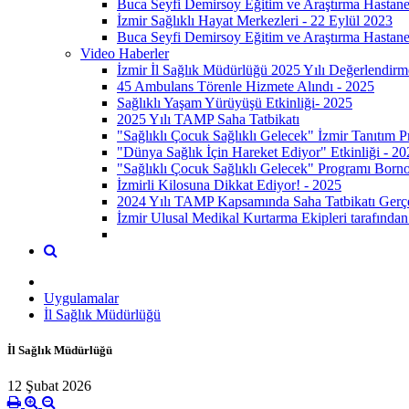
Buca Seyfi Demirsoy Eğitim ve Araştırma Hastane
İzmir Sağlıklı Hayat Merkezleri - 22 Eylül 2023
Buca Seyfi Demirsoy Eğitim ve Araştırma Hastane
Video Haberler
İzmir İl Sağlık Müdürlüğü 2025 Yılı Değerlendirm
45 Ambulans Törenle Hizmete Alındı - 2025
Sağlıklı Yaşam Yürüyüşü Etkinliği- 2025
2025 Yılı TAMP Saha Tatbikatı
"Sağlıklı Çocuk Sağlıklı Gelecek" İzmir Tanıtım 
"Dünya Sağlık İçin Hareket Ediyor" Etkinliği - 20
"Sağlıklı Çocuk Sağlıklı Gelecek" Programı Born
İzmirli Kilosuna Dikkat Ediyor! - 2025
2024 Yılı TAMP Kapsamında Saha Tatbikatı Gerçek
İzmir Ulusal Medikal Kurtarma Ekipleri tarafından 
Uygulamalar
İl Sağlık Müdürlüğü
İl Sağlık Müdürlüğü
12 Şubat 2026