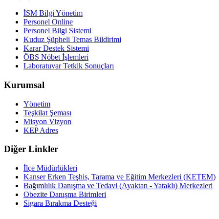
İSM Bilgi Yönetim
Personel Online
Personel Bilgi Sistemi
Kuduz Şüpheli Temas Bildirimi
Karar Destek Sistemi
ÖBS Nöbet İşlemleri
Laboratuvar Tetkik Sonuçları
Kurumsal
Yönetim
Teşkilat Şeması
Misyon Vizyon
KEP Adres
Diğer Linkler
İlçe Müdürlükleri
Kanser Erken Teşhis, Tarama ve Eğitim Merkezleri (KETEM)
Bağımlılık Danışma ve Tedavi (Ayaktan - Yataklı) Merkezleri
Obezite Danışma Birimleri
Sigara Bırakma Desteği