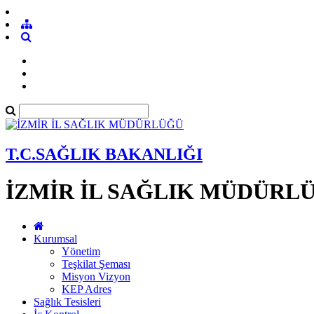
T.C.SAĞLIK BAKANLIĞI
İZMİR İL SAĞLIK MÜDÜRL
Kurumsal
Yönetim
Teşkilat Şeması
Misyon Vizyon
KEP Adres
Sağlık Tesisleri