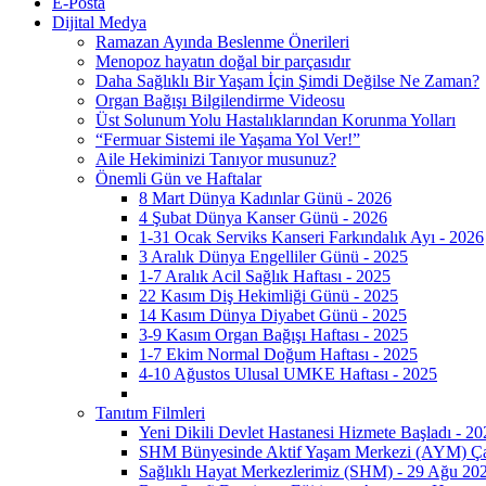
E-Posta
Dijital Medya
Ramazan Ayında Beslenme Önerileri
Menopoz hayatın doğal bir parçasıdır
Daha Sağlıklı Bir Yaşam İçin Şimdi Değilse Ne Zaman?
Organ Bağışı Bilgilendirme Videosu
Üst Solunum Yolu Hastalıklarından Korunma Yolları
“Fermuar Sistemi ile Yaşama Yol Ver!”
Aile Hekiminizi Tanıyor musunuz?
Önemli Gün ve Haftalar
8 Mart Dünya Kadınlar Günü - 2026
4 Şubat Dünya Kanser Günü - 2026
1-31 Ocak Serviks Kanseri Farkındalık Ayı - 2026
3 Aralık Dünya Engelliler Günü - 2025
1-7 Aralık Acil Sağlık Haftası - 2025
22 Kasım Diş Hekimliği Günü - 2025
14 Kasım Dünya Diyabet Günü - 2025
3-9 Kasım Organ Bağışı Haftası - 2025
1-7 Ekim Normal Doğum Haftası - 2025
4-10 Ağustos Ulusal UMKE Haftası - 2025
Tanıtım Filmleri
Yeni Dikili Devlet Hastanesi Hizmete Başladı - 20
SHM Bünyesinde Aktif Yaşam Merkezi (AYM) Çal
Sağlıklı Hayat Merkezlerimiz (SHM) - 29 Ağu 20