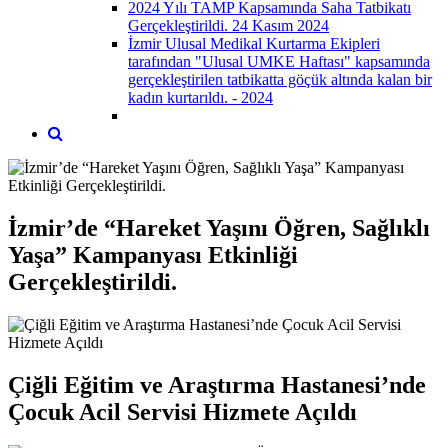
2024 Yılı TAMP Kapsamında Saha Tatbikatı
Gerçekleştirildi. 24 Kasım 2024
İzmir Ulusal Medikal Kurtarma Ekipleri
tarafından "Ulusal UMKE Haftası" kapsamında
gerçekleştirilen tatbikatta göçük altında kalan bir
kadın kurtarıldı. - 2024
İzmir’de “Hareket Yaşını Öğren, Sağlıklı
Yaşa” Kampanyası Etkinliği
Gerçekleştirildi.
Çiğli Eğitim ve Araştırma Hastanesi’nde
Çocuk Acil Servisi Hizmete Açıldı