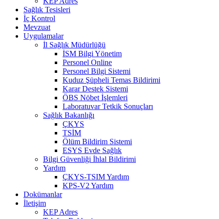
KEP Adres
Sağlık Tesisleri
İç Kontrol
Mevzuat
Uygulamalar
İl Sağlık Müdürlüğü
İSM Bilgi Yönetim
Personel Online
Personel Bilgi Sistemi
Kuduz Şüpheli Temas Bildirimi
Karar Destek Sistemi
ÖBS Nöbet İşlemleri
Laboratuvar Tetkik Sonuçları
Sağlık Bakanlığı
ÇKYS
TSİM
Ölüm Bildirim Sistemi
ESYS Evde Sağlık
Bilgi Güvenliği İhlal Bildirimi
Yardım
ÇKYS-TSIM Yardım
KPS-V2 Yardım
Dokümanlar
İletişim
KEP Adres