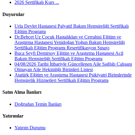
2026 Sertifikalı Kurs ...
Duyurular
Urla Devlet Hastanesi Palyatif Bakım Hemşireliği Sertifikalı
Eğitim Programı
Dr.Behçet Uz Çocuk Hastalıkları ve Cerrahisi Eğitim ve
Araştırma Hastanesi Yenidoğan Yoğun Bakım Hemşireliği
Sertifikalı Eğitim Programı Resertifikasyon Sınavı
Buca Seyfi Demirsoy Eğitim ve Araştırma Hastanesi Acil
Bakım Hemşireliği Sertifikalı Eğitim Programı
04/08/2026 Tarihi İtibariyle Güncellenen Aile Sağlığı Çalışanı
Olmayan Aile Hekimliği Birimleri Listesi
Atatürk Eğitim ve Araştırma Hastanesi Psikiyatri Birimlerinde
Hemşirelik Hizmetleri Sertifikalı Eğitim Programı
Satın Alma İlanları
Doğrudan Temin İlanları
Yatırımlar
Yatırım Durumu