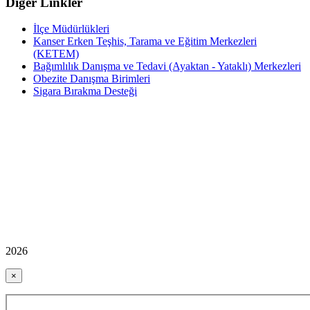
Diğer Linkler
İlçe Müdürlükleri
Kanser Erken Teşhis, Tarama ve Eğitim Merkezleri
(KETEM)
Bağımlılık Danışma ve Tedavi (Ayaktan - Yataklı) Merkezleri
Obezite Danışma Birimleri
Sigara Bırakma Desteği
2026
×