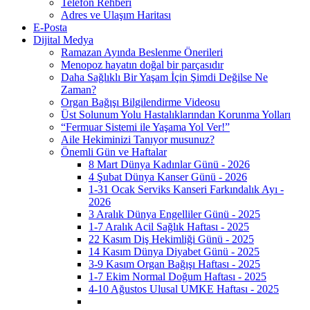
Telefon Rehberi
Adres ve Ulaşım Haritası
E-Posta
Dijital Medya
Ramazan Ayında Beslenme Önerileri
Menopoz hayatın doğal bir parçasıdır
Daha Sağlıklı Bir Yaşam İçin Şimdi Değilse Ne
Zaman?
Organ Bağışı Bilgilendirme Videosu
Üst Solunum Yolu Hastalıklarından Korunma Yolları
“Fermuar Sistemi ile Yaşama Yol Ver!”
Aile Hekiminizi Tanıyor musunuz?
Önemli Gün ve Haftalar
8 Mart Dünya Kadınlar Günü - 2026
4 Şubat Dünya Kanser Günü - 2026
1-31 Ocak Serviks Kanseri Farkındalık Ayı -
2026
3 Aralık Dünya Engelliler Günü - 2025
1-7 Aralık Acil Sağlık Haftası - 2025
22 Kasım Diş Hekimliği Günü - 2025
14 Kasım Dünya Diyabet Günü - 2025
3-9 Kasım Organ Bağışı Haftası - 2025
1-7 Ekim Normal Doğum Haftası - 2025
4-10 Ağustos Ulusal UMKE Haftası - 2025