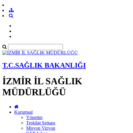
T.C.SAĞLIK BAKANLIĞI
İZMİR İL SAĞLIK
MÜDÜRLÜĞÜ
Kurumsal
Yönetim
Teşkilat Şeması
Misyon Vizyon