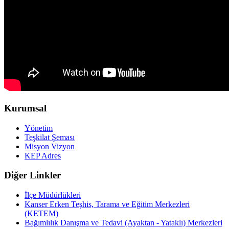
Kurumsal
Yönetim
Teşkilat Şeması
Misyon Vizyon
KEP Adres
Diğer Linkler
İlçe Müdürlükleri
Kanser Erken Teşhis, Tarama ve Eğitim Merkezleri
(KETEM)
Bağımlılık Danışma ve Tedavi (Ayaktan - Yataklı) Merkezleri