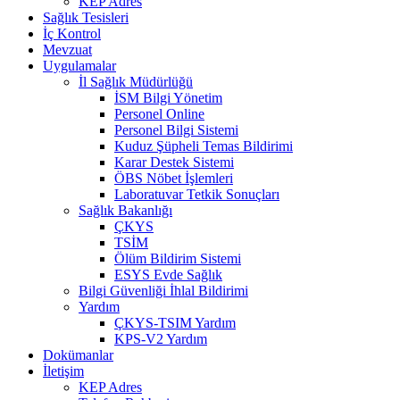
KEP Adres
Sağlık Tesisleri
İç Kontrol
Mevzuat
Uygulamalar
İl Sağlık Müdürlüğü
İSM Bilgi Yönetim
Personel Online
Personel Bilgi Sistemi
Kuduz Şüpheli Temas Bildirimi
Karar Destek Sistemi
ÖBS Nöbet İşlemleri
Laboratuvar Tetkik Sonuçları
Sağlık Bakanlığı
ÇKYS
TSİM
Ölüm Bildirim Sistemi
ESYS Evde Sağlık
Bilgi Güvenliği İhlal Bildirimi
Yardım
ÇKYS-TSIM Yardım
KPS-V2 Yardım
Dokümanlar
İletişim
KEP Adres