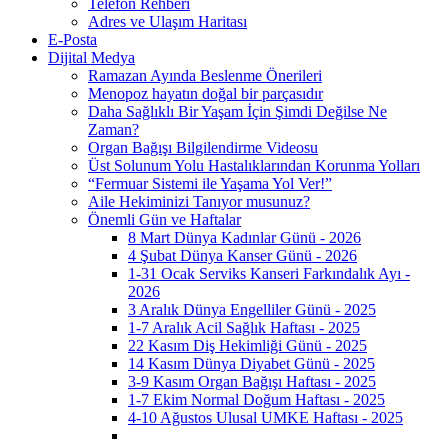
Telefon Rehberi
Adres ve Ulaşım Haritası
E-Posta
Dijital Medya
Ramazan Ayında Beslenme Önerileri
Menopoz hayatın doğal bir parçasıdır
Daha Sağlıklı Bir Yaşam İçin Şimdi Değilse Ne
Zaman?
Organ Bağışı Bilgilendirme Videosu
Üst Solunum Yolu Hastalıklarından Korunma Yolları
“Fermuar Sistemi ile Yaşama Yol Ver!”
Aile Hekiminizi Tanıyor musunuz?
Önemli Gün ve Haftalar
8 Mart Dünya Kadınlar Günü - 2026
4 Şubat Dünya Kanser Günü - 2026
1-31 Ocak Serviks Kanseri Farkındalık Ayı -
2026
3 Aralık Dünya Engelliler Günü - 2025
1-7 Aralık Acil Sağlık Haftası - 2025
22 Kasım Diş Hekimliği Günü - 2025
14 Kasım Dünya Diyabet Günü - 2025
3-9 Kasım Organ Bağışı Haftası - 2025
1-7 Ekim Normal Doğum Haftası - 2025
4-10 Ağustos Ulusal UMKE Haftası - 2025