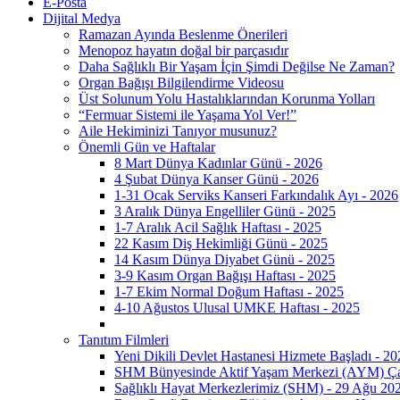
E-Posta
Dijital Medya
Ramazan Ayında Beslenme Önerileri
Menopoz hayatın doğal bir parçasıdır
Daha Sağlıklı Bir Yaşam İçin Şimdi Değilse Ne Zaman?
Organ Bağışı Bilgilendirme Videosu
Üst Solunum Yolu Hastalıklarından Korunma Yolları
“Fermuar Sistemi ile Yaşama Yol Ver!”
Aile Hekiminizi Tanıyor musunuz?
Önemli Gün ve Haftalar
8 Mart Dünya Kadınlar Günü - 2026
4 Şubat Dünya Kanser Günü - 2026
1-31 Ocak Serviks Kanseri Farkındalık Ayı - 2026
3 Aralık Dünya Engelliler Günü - 2025
1-7 Aralık Acil Sağlık Haftası - 2025
22 Kasım Diş Hekimliği Günü - 2025
14 Kasım Dünya Diyabet Günü - 2025
3-9 Kasım Organ Bağışı Haftası - 2025
1-7 Ekim Normal Doğum Haftası - 2025
4-10 Ağustos Ulusal UMKE Haftası - 2025
Tanıtım Filmleri
Yeni Dikili Devlet Hastanesi Hizmete Başladı - 20
SHM Bünyesinde Aktif Yaşam Merkezi (AYM) Çal
Sağlıklı Hayat Merkezlerimiz (SHM) - 29 Ağu 20