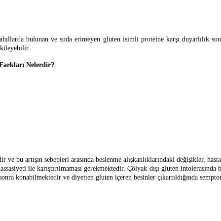
tahıllarda bulunan ve suda erimeyen gluten isimli proteine karşı duyarlılık son
kileyebilir.
 Farkları Nelerdir?
r ve bu artışın sebepleri arasında beslenme alışkanlıklarındaki değişikler, hasta
sasiyeti ile karıştırılmaması gerekmektedir. Çölyak-dışı gluten intolerasında bel
 sonra konabilmektedir ve diyetten gluten içeren besinler çıkartıldığında sempt