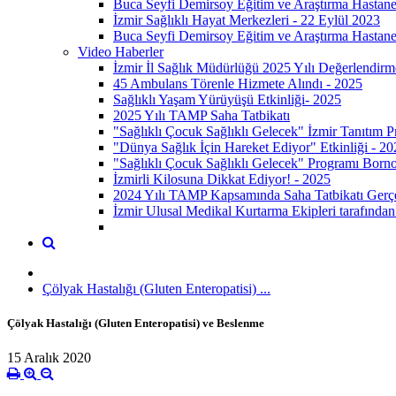
Buca Seyfi Demirsoy Eğitim ve Araştırma Hastane
İzmir Sağlıklı Hayat Merkezleri - 22 Eylül 2023
Buca Seyfi Demirsoy Eğitim ve Araştırma Hastane
Video Haberler
İzmir İl Sağlık Müdürlüğü 2025 Yılı Değerlendirm
45 Ambulans Törenle Hizmete Alındı - 2025
Sağlıklı Yaşam Yürüyüşü Etkinliği- 2025
2025 Yılı TAMP Saha Tatbikatı
"Sağlıklı Çocuk Sağlıklı Gelecek" İzmir Tanıtım 
"Dünya Sağlık İçin Hareket Ediyor" Etkinliği - 20
"Sağlıklı Çocuk Sağlıklı Gelecek" Programı Born
İzmirli Kilosuna Dikkat Ediyor! - 2025
2024 Yılı TAMP Kapsamında Saha Tatbikatı Gerçek
İzmir Ulusal Medikal Kurtarma Ekipleri tarafından 
Çölyak Hastalığı (Gluten Enteropatisi) ...
Çölyak Hastalığı (Gluten Enteropatisi) ve Beslenme
15 Aralık 2020