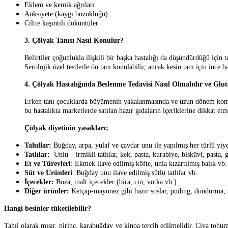
Eklem ve kemik ağrıları
Anksiyete (kaygı bozukluğu)
Ciltte kaşıntılı döküntüler
3. Çölyak Tanısı Nasıl Konulur?
Belirtiler çoğunlukla ilişkili bir başka hastalığı da düşündürdüğü için te
Serolojik özel testlerle ön tanı konulabilir, ancak kesin tanı için ince
4. Çölyak Hastalığında Beslenme Tedavisi Nasıl Olmalıdır ve Glu
Erken tanı çocuklarda büyümenin yakalanmasında ve uzun dönem komplik
bu hastalıkta marketlerde satılan hazır gıdaların içeriklerine dikkat et
Çölyak diyetinin yasakları;
Tahıllar:
Buğday, arpa, yulaf ve çavdar unu ile yapılmış her türlü yiy
Tatlılar:
Unlu – irmikli tatlılar, kek, pasta, kurabiye, bisküvi, pasta,
Et ve Türevleri
: Ekmek ilave edilmiş köfte, unla kızartılmış balık vb.
Süt ve Ürünleri
: Buğday unu ilave edilmiş sütlü tatlılar vb.
İçecekler:
Boza, malt içecekler (bira, cin, votka vb.)
Diğer ürünler:
Ketçap-mayonez gibi hazır soslar, puding, dondurma, so
Hangi besinler tüketilebilir?
Tahıl olarak mısır, pirinç, karabuğday ve kinoa tercih edilmelidir. Çiya tohum