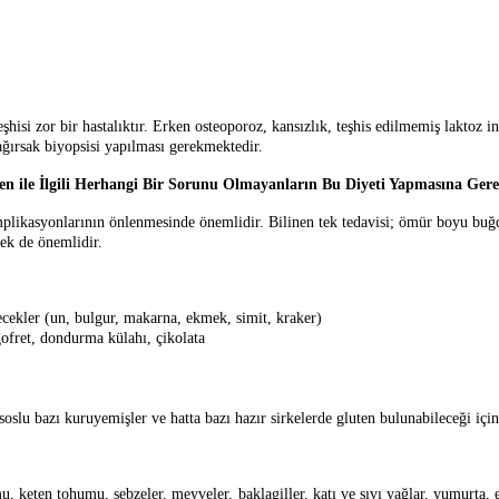
şhisi zor bir hastalıktır. Erken osteoporoz, kansızlık, teşhis edilmemiş laktoz into
 bağırsak biyopsisi yapılması gerekmektedir.
ten ile İlgili Herhangi Bir Sorunu Olmayanların Bu Diyeti Yapmasına Ger
asyonlarının önlenmesinde önemlidir. Bilinen tek tedavisi; ömür boyu buğday,
mek de önemlidir.
ecekler (un, bulgur, makarna, ekmek, simit, kraker)
 gofret, dondurma külahı, çikolata
slu bazı kuruyemişler ve hatta bazı hazır sirkelerde gluten bulunabileceği için
u, keten tohumu, sebzeler, meyveler, baklagiller, katı ve sıvı yağlar, yumurta, 