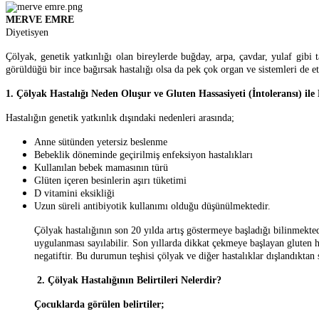
MERVE EMRE
Diyetisyen
Çölyak, genetik yatkınlığı olan bireylerde buğday, arpa, çavdar, yulaf gibi 
görüldüğü bir ince bağırsak hastalığı olsa da pek çok organ ve sistemleri de et
1. Çölyak Hastalığı Neden Oluşur ve Gluten Hassasiyeti (İntoleransı) ile
Hastalığın genetik yatkınlık dışındaki nedenleri arasında;
Anne
sütünden yetersiz beslenme
Bebeklik döneminde geçirilmiş enfeksiyon hastalıkları
Kullanılan bebek mamasının türü
Glüten içeren besinlerin aşırı tüketimi
D vitamini eksikliği
Uzun süreli antibiyotik kullanımı olduğu düşünülmektedir.
Çölyak hastalığının son 20 yılda artış göstermeye başladığı bilinmektedi
uygulanması sayılabilir. Son yıllarda dikkat çekmeye başlayan gluten has
negatiftir. Bu durumun teşhisi çölyak ve diğer hastalıklar dışlandıktan
2. Çölyak Hastalığının Belirtileri Nelerdir?
Çocuklarda görülen belirtiler;