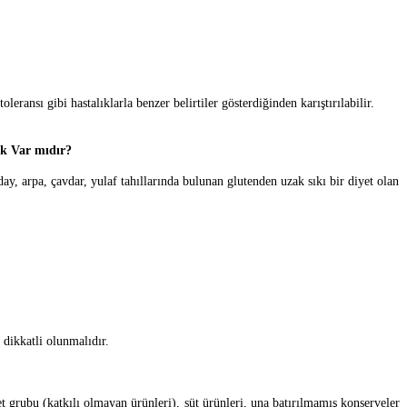
leransı gibi hastalıklarla benzer belirtiler gösterdiğinden karıştırılabilir.
ek Var mıdır?
 arpa, çavdar, yulaf tahıllarında bulunan glutenden uzak sıkı bir diyet olan
 dikkatli olunmalıdır.
et grubu (katkılı olmayan ürünleri), süt ürünleri, una batırılmamış konserveler