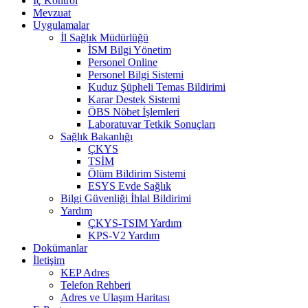
İç Kontrol
Mevzuat
Uygulamalar
İl Sağlık Müdürlüğü
İSM Bilgi Yönetim
Personel Online
Personel Bilgi Sistemi
Kuduz Şüpheli Temas Bildirimi
Karar Destek Sistemi
ÖBS Nöbet İşlemleri
Laboratuvar Tetkik Sonuçları
Sağlık Bakanlığı
ÇKYS
TSİM
Ölüm Bildirim Sistemi
ESYS Evde Sağlık
Bilgi Güvenliği İhlal Bildirimi
Yardım
ÇKYS-TSIM Yardım
KPS-V2 Yardım
Dokümanlar
İletişim
KEP Adres
Telefon Rehberi
Adres ve Ulaşım Haritası