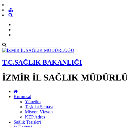
T.C.SAĞLIK BAKANLIĞI
İZMİR İL SAĞLIK MÜDÜRL
Kurumsal
Yönetim
Teşkilat Şeması
Misyon Vizyon
KEP Adres
Sağlık Tesisleri