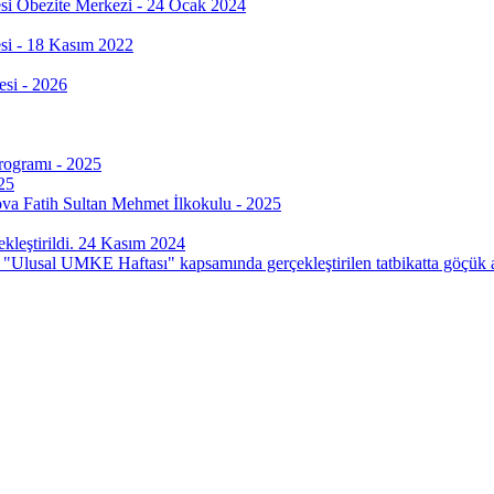
si Obezite Merkezi - 24 Ocak 2024
si - 18 Kasım 2022
esi - 2026
Programı - 2025
25
ova Fatih Sultan Mehmet İlkokulu - 2025
leştirildi. 24 Kasım 2024
"Ulusal UMKE Haftası" kapsamında gerçekleştirilen tatbikatta göçük alt