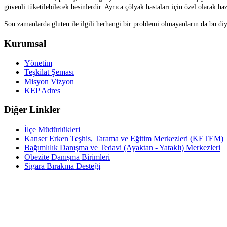
güvenli tüketilebilecek besinlerdir. Ayrıca çölyak hastaları için özel olarak h
Son zamanlarda gluten ile ilgili herhangi bir problemi olmayanların da bu diy
Kurumsal
Yönetim
Teşkilat Şeması
Misyon Vizyon
KEP Adres
Diğer Linkler
İlçe Müdürlükleri
Kanser Erken Teşhis, Tarama ve Eğitim Merkezleri (KETEM)
Bağımlılık Danışma ve Tedavi (Ayaktan - Yataklı) Merkezleri
Obezite Danışma Birimleri
Sigara Bırakma Desteği