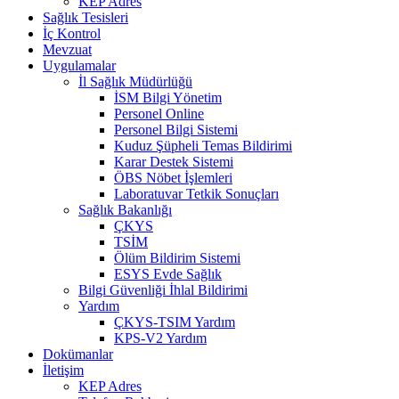
KEP Adres
Sağlık Tesisleri
İç Kontrol
Mevzuat
Uygulamalar
İl Sağlık Müdürlüğü
İSM Bilgi Yönetim
Personel Online
Personel Bilgi Sistemi
Kuduz Şüpheli Temas Bildirimi
Karar Destek Sistemi
ÖBS Nöbet İşlemleri
Laboratuvar Tetkik Sonuçları
Sağlık Bakanlığı
ÇKYS
TSİM
Ölüm Bildirim Sistemi
ESYS Evde Sağlık
Bilgi Güvenliği İhlal Bildirimi
Yardım
ÇKYS-TSIM Yardım
KPS-V2 Yardım
Dokümanlar
İletişim
KEP Adres