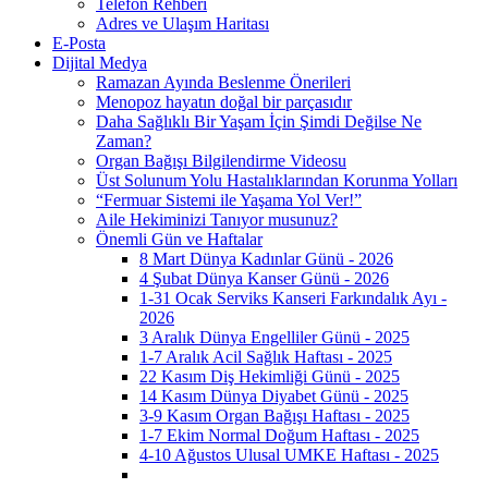
Telefon Rehberi
Adres ve Ulaşım Haritası
E-Posta
Dijital Medya
Ramazan Ayında Beslenme Önerileri
Menopoz hayatın doğal bir parçasıdır
Daha Sağlıklı Bir Yaşam İçin Şimdi Değilse Ne
Zaman?
Organ Bağışı Bilgilendirme Videosu
Üst Solunum Yolu Hastalıklarından Korunma Yolları
“Fermuar Sistemi ile Yaşama Yol Ver!”
Aile Hekiminizi Tanıyor musunuz?
Önemli Gün ve Haftalar
8 Mart Dünya Kadınlar Günü - 2026
4 Şubat Dünya Kanser Günü - 2026
1-31 Ocak Serviks Kanseri Farkındalık Ayı -
2026
3 Aralık Dünya Engelliler Günü - 2025
1-7 Aralık Acil Sağlık Haftası - 2025
22 Kasım Diş Hekimliği Günü - 2025
14 Kasım Dünya Diyabet Günü - 2025
3-9 Kasım Organ Bağışı Haftası - 2025
1-7 Ekim Normal Doğum Haftası - 2025
4-10 Ağustos Ulusal UMKE Haftası - 2025