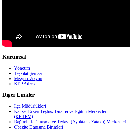
Kurumsal
Yönetim
Teşkilat Şeması
Misyon Vizyon
KEP Adres
Diğer Linkler
İlçe Müdürlükleri
Kanser Erken Teşhis, Tarama ve Eğitim Merkezleri
(KETEM)
Bağımlılık Danışma ve Tedavi (Ayaktan - Yataklı) Merkezleri
Obezite Danışma Birimleri