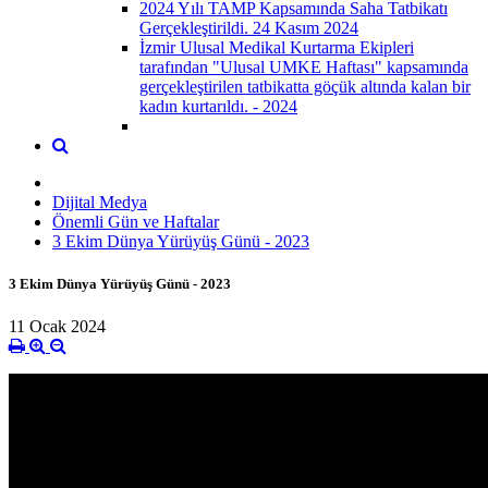
2024 Yılı TAMP Kapsamında Saha Tatbikatı
Gerçekleştirildi. 24 Kasım 2024
İzmir Ulusal Medikal Kurtarma Ekipleri
tarafından "Ulusal UMKE Haftası" kapsamında
gerçekleştirilen tatbikatta göçük altında kalan bir
kadın kurtarıldı. - 2024
Dijital Medya
Önemli Gün ve Haftalar
3 Ekim Dünya Yürüyüş Günü - 2023
3 Ekim Dünya Yürüyüş Günü - 2023
11 Ocak 2024